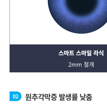
스마트 스마일 라식
2mm 절개
원추각막증 발생률 낮춤
02