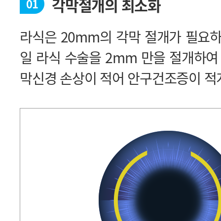
각막절개의 최소화
01
막신경 손상이 적어 안구건조증이 적