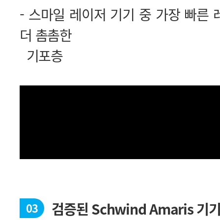
더 촘촘한
기포층
검증된 Schwind Amaris 기
03