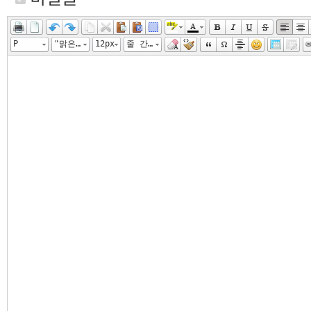
P
"맑은 고딕", "Malgun Gothic", gulim
12px
줄 간격