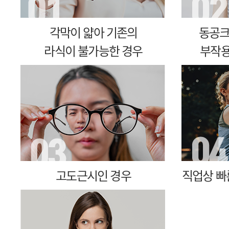
각막이 얇아 기존의
동공크
라식이 불가능한 경우
부작용
고도근시인 경우
직업상 빠