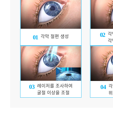
각
02
각막 절편 생성
01
각
레이저를 조사하여
각
03
04
굴절 이상을 조절
위