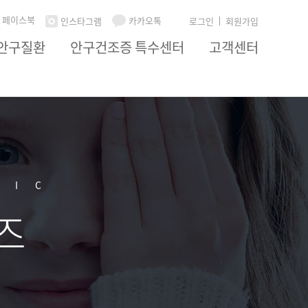
페이스북
카카오톡
인스타그램
로그인
회원가입
안구질환
안구건조증 특수센터
고객센터
NIC
즈