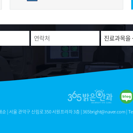
서울 관악구 신림로 350 서원프라자 3층 | 365bright@naver.com | Tel : 02-