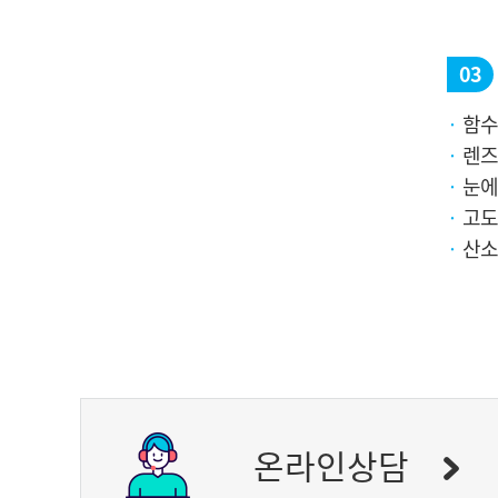
03
함수
렌즈
눈에
고도
산소
온라인상담