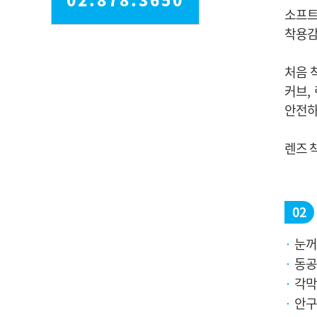
착용감
안전하
렌즈 
02
눈꺼
동공
각막
안구