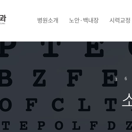
병원소개
노안·백내장
시력교정
3