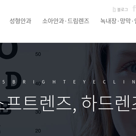
블로그
성형안과
소아안과·드림렌즈
녹내장·망막·
6
5BRIGHTEYECLI
소프트렌즈, 하드렌