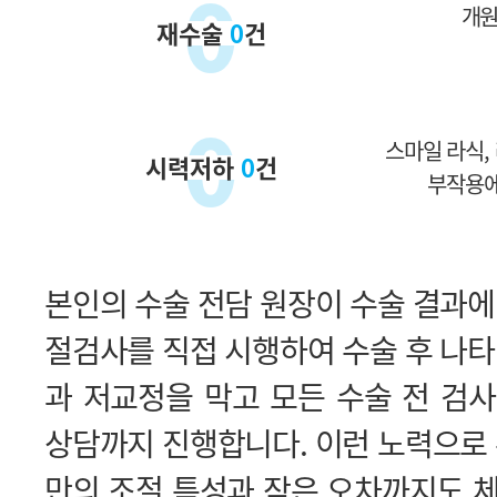
0
개원
재수술
0
건
0
스마일 라식,
시력저하
0
건
부작용에