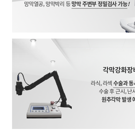
망막열공, 망막박리 등
망막 주변부 정밀검사 가능
!
각막강화장비 
라식, 라섹
수술과 동
수술 후 근시, 
원추각막 발생 