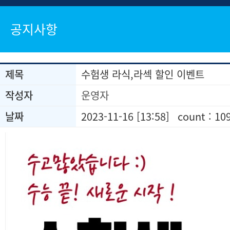
공지사항
제목
수험생 라식,라섹 할인 이벤트
작성자
운영자
날짜
2023-11-16 [13:58]
count : 10