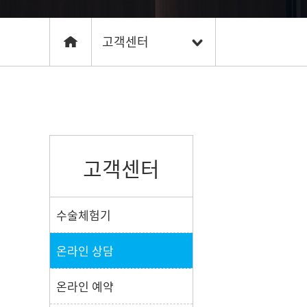
고객센터
> 
고객센터
수술체험기
온라인 상담
온라인 예약